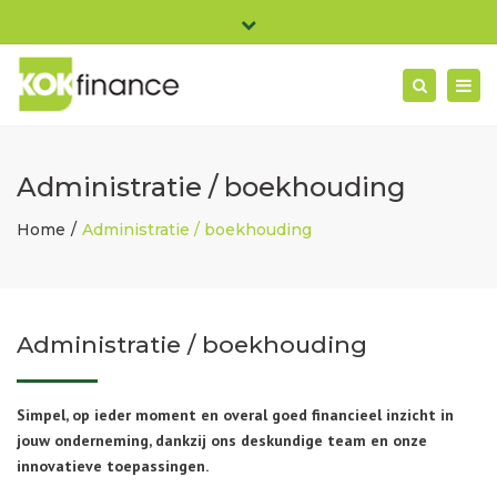
×
Pieter Ghijsenlaan 19B 1506 PW Zaandam
Close
Ma- Vrij: 08:30 - 17:00
top
Togg
Search
bar
info@kokfinance.nl
075-2400114
navig
Administratie / boekhouding
Home
Administratie / boekhouding
Administratie / boekhouding
Simpel, op ieder moment en overal goed financieel inzicht in
jouw onderneming, dankzij ons deskundige team en onze
innovatieve toepassingen.