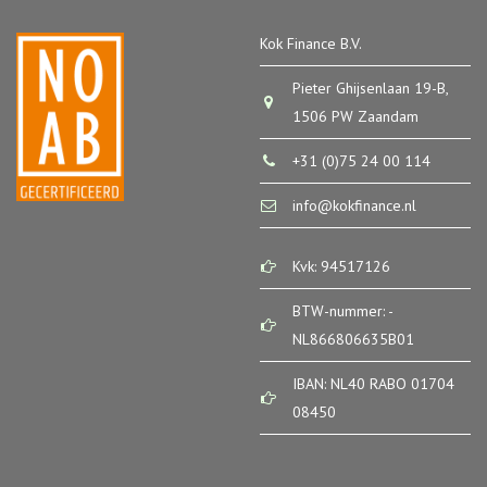
Kok Finance B.V.
Pieter Ghijsenlaan 19-B,
1506 PW Zaandam
+31 (0)75 24 00 114
info@kokfinance.nl
Kvk: 94517126
BTW-nummer: -
NL866806635B01
IBAN: NL40 RABO 01704
08450