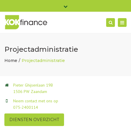
×
Pieter Ghijsenlaan 19B 1506 PW Zaandam
Close
Ma- Vrij: 08:30 - 17:00
top
Togg
Search
bar
info@kokfinance.nl
075-2400114
navig
Projectadministratie
Home
Projectadministratie
Pieter Ghijsenlaan 19B
1506 PW Zaandam
Neem contact met ons op
075-2400114
DIENSTEN OVERZICHT