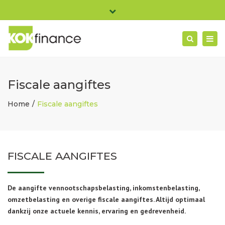
×
Pieter Ghijsenlaan 19B 1506 PW Zaandam
Close
Ma- Vrij: 08:30 - 17:00
top
Togg
Search
bar
info@kokfinance.nl
075-2400114
navig
Fiscale aangiftes
Home
Fiscale aangiftes
FISCALE AANGIFTES
De aangifte vennootschapsbelasting, inkomstenbelasting,
omzetbelasting en overige fiscale aangiftes. Altijd optimaal
dankzij onze actuele kennis, ervaring en gedrevenheid.