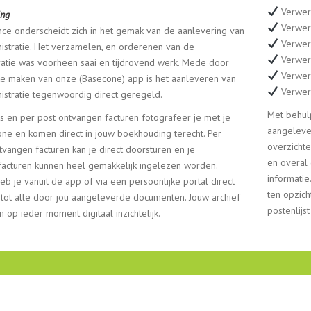
Verwer
ing
Verwer
nce onderscheidt zich in het gemak van de aanlevering van
Verwer
istratie. Het verzamelen, en orderenen van de
Verwer
ratie was voorheen saai en tijdrovend werk. Mede door
Verwerk
te maken van onze (Basecone) app is het aanleveren van
Verwerk
istratie tegenwoordig direct geregeld.
Met behulp
s en per post ontvangen facturen fotografeer je met je
aangeleve
ne en komen direct in jouw boekhouding terecht. Per
overzichte
tvangen facturen kan je direct doorsturen en je
en overal 
acturen kunnen heel gemakkelijk ingelezen worden.
informatie
eb je vanuit de app of via een persoonlijke portal direct
ten opzic
tot alle door jou aangeleverde documenten. Jouw archief
postenlij
 op ieder moment digitaal inzichtelijk.