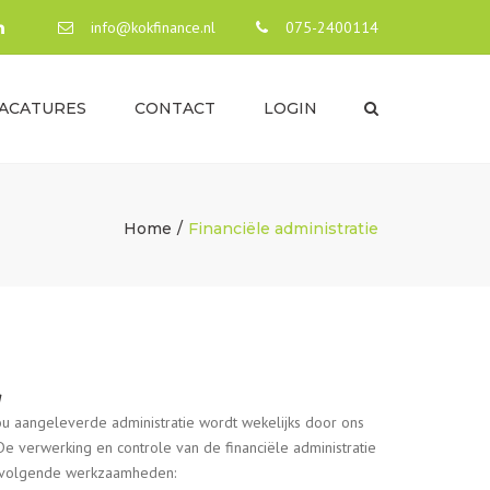
×
info@kokfinance.nl
075-2400114
ACATURES
CONTACT
LOGIN
Search
TURE
TINGADVISEUR /
TBEGELEIDER
Home
Financiële administratie
URE FINANCIEEL
WERKER
g
ou aangeleverde administratie wordt wekelijks door ons
De verwerking en controle van de financiële administratie
 volgende werkzaamheden: