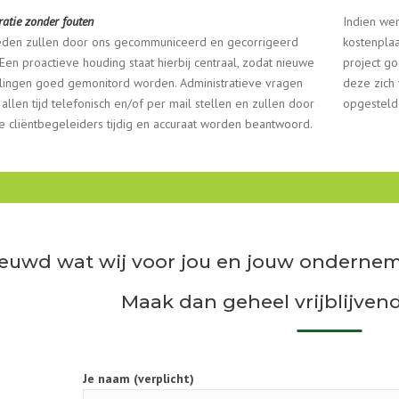
atie zonder fouten
Indien wen
eden zullen door ons gecommuniceerd en gecorrigeerd
kostenplaa
Een proactieve houding staat hierbij centraal, zodat nieuwe
project go
lingen goed gemonitord worden. Administratieve vragen
deze zich
 allen tijd telefonisch en/of per mail stellen en zullen door
opgesteld
e cliëntbegeleiders tijdig en accuraat worden beantwoord.
euwd wat wij voor jou en jouw onderne
Maak dan geheel vrijblijven
Je naam (verplicht)