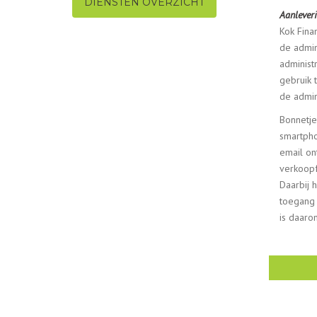
DIENSTEN OVERZICHT
Aanlever
Kok Fina
de admin
administ
gebruik 
de admin
Bonnetje
smartpho
email on
verkoopf
Daarbij h
toegang 
is daarom