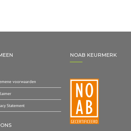
MEEN
NOAB KEURMERK
emene voorwaarden
claimer
vacy Statement
 ONS