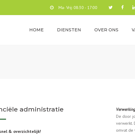
Ma- Vrij: 08:30 - 17:00
HOME
DIENSTEN
OVER ONS
V
ADMINISTRATIE &
VACA
BOEKHOUDING
BELAS
CLIËN
RAPPORTAGES
VACAT
FISCALE AANGIFTES
MEDE
ADVISERING
INBRENGVERKLARING
OVERIGE DIENSTEN
nciële administratie
Verwerkin
De door j
verwerkt. 
omvat de
snel & overzichtelijk!