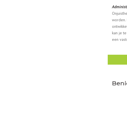
Administr
Onjuisth
worden. 
ontwikke
kan je te
een vast
Beni