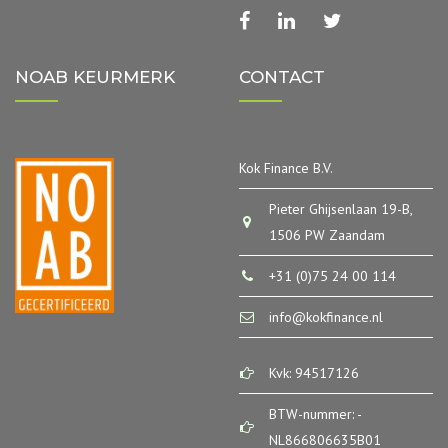
facebook
linkedin
twitter
NOAB KEURMERK
CONTACT
Kok Finance B.V.
Pieter Ghijsenlaan 19-B,
1506 PW Zaandam
+31 (0)75 24 00 114
info@kokfinance.nl
Kvk: 94517126
BTW-nummer: -
NL866806635B01