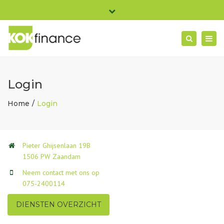
×
Pieter Ghijsenlaan 19B 1506 PW Zaandam
Close
Ma- Vrij: 08:30 - 17:00
top
Togg
Search
bar
info@kokfinance.nl
075-2400114
navig
Login
Home
Login
Pieter Ghijsenlaan 19B
1506 PW Zaandam
Neem contact met ons op
075-2400114
DIENSTEN OVERZICHT