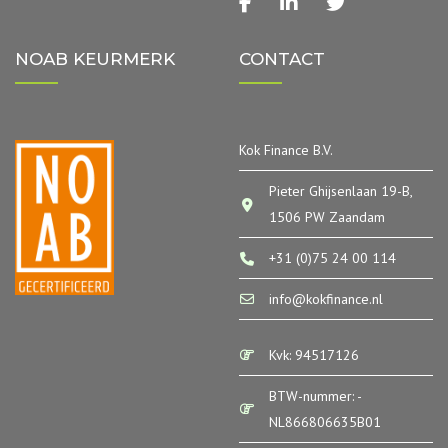
facebook
linkedin
twitter
NOAB KEURMERK
CONTACT
Kok Finance B.V.
Pieter Ghijsenlaan 19-B,
1506 PW Zaandam
+31 (0)75 24 00 114
info@kokfinance.nl
Kvk: 94517126
BTW-nummer: -
NL866806635B01