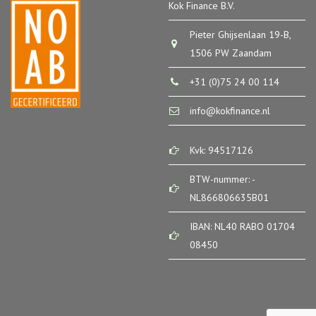
Kok Finance B.V.
Pieter Ghijsenlaan 19-B,
1506 PW Zaandam
+31 (0)75 24 00 114
info@kokfinance.nl
Kvk: 94517126
BTW-nummer: -
NL866806635B01
IBAN: NL40 RABO 01704
08450