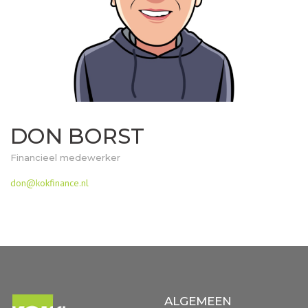
DON BORST
Financieel medewerker
don@kokfinance.nl
ALGEMEEN