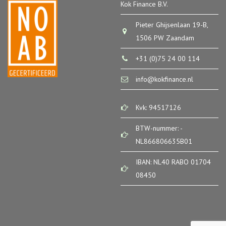
Kok Finance B.V.
Pieter Ghijsenlaan 19-B,
1506 PW Zaandam
+31 (0)75 24 00 114
info@kokfinance.nl
Kvk: 94517126
BTW-nummer: -
NL866806635B01
IBAN: NL40 RABO 01704
08450