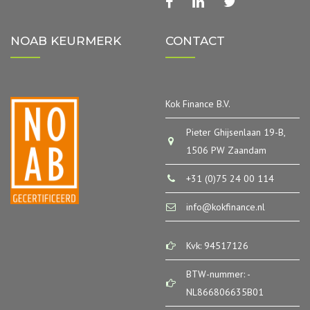
facebook
linkedin
twitter
NOAB KEURMERK
CONTACT
Kok Finance B.V.
Pieter Ghijsenlaan 19-B,
1506 PW Zaandam
+31 (0)75 24 00 114
info@kokfinance.nl
Kvk: 94517126
BTW-nummer: -
NL866806635B01