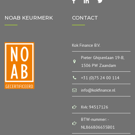
facebook
linkedin
twitter
NOAB KEURMERK
CONTACT
Kok Finance B.V.
Pieter Ghijsenlaan 19-B,
1506 PW Zaandam
+31 (0)75 24 00 114
info@kokfinance.nl
Kvk: 94517126
BTW-nummer: -
NL866806635B01